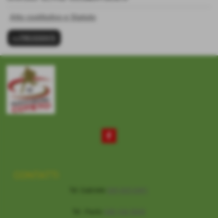
Atto costitutivo e Statuto
<< PRECEDENTE
CONTATTI
Tel. Gabriele
339 435 6491
Tel . Paolo
348 166 5849