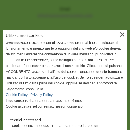
Email
info@nuovocentrocoteto.com
close
Utilizziamo i cookies
www.nuovocentrocoteto.com utilizza cookie propri al fine di migliorare il
funzionamento e monitorare le prestazioni del sito web e/o cookie derivati
da strumenti esterni che consentono di inviare messaggi pubblicitari in
INDIRIZZO
linea con le tue preferenze, come dettagliato nella Cookie Policy. Per
continuare è necessario autorizzare i nostri cookie. Cliccando sul pulsante
NUOVO CENTRO COTETO a.s.d.
ACCONSENTO, acconsenti all'uso dei cookie. Ignorando questo banner e
Via Campania 26 - 28 -30
navigando il sito acconsenti all'uso dei cookie. Se non desideri autorizzare
57124 Livorno (zona Coteto)
l'utilizzo di tutti o una parte dei cookie, oppure se desideri approfondire
l'argomento, consulta la
Cookie Policy
-
Privacy Policy
P.I. 01719760496
Il tuo consenso ha una durata massima di 6 mesi.
Cookie accettati nel consenso: nessun consenso
tecnici necessari
ORARI
I cookie tecnici e necessari aiutano a rendere fruibile un